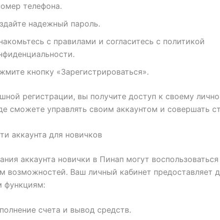
номер телефона.
здайте надежный пароль.
накомьтесь с правилами и согласитесь с политикой
нфиденциальности.
жмите кнопку «Зарегистрироваться».
шной регистрации, вы получите доступ к своему личн
где сможете управлять своим аккаунтом и совершать ст
и аккаунта для новичков
ания аккаунта новички в Пинап могут воспользоваться
 возможностей. Ваш личный кабинет предоставляет д
 функциям:
полнение счета и вывод средств.