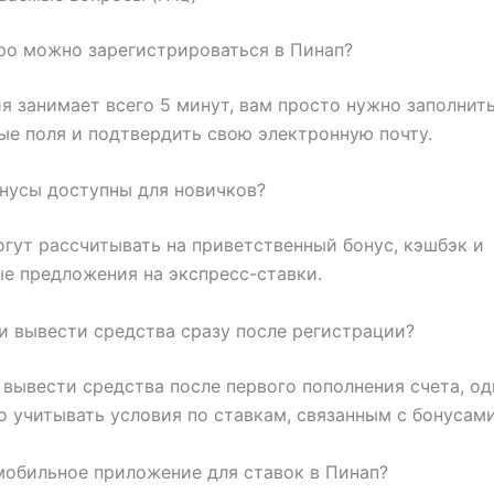
тро можно зарегистрироваться в Пинап?
я занимает всего 5 минут, вам просто нужно заполнит
е поля и подтвердить свою электронную почту.
онусы доступны для новичков?
гут рассчитывать на приветственный бонус, кэшбэк и
е предложения на экспресс-ставки.
и вывести средства сразу после регистрации?
вывести средства после первого пополнения счета, од
 учитывать условия по ставкам, связанным с бонусами
 мобильное приложение для ставок в Пинап?