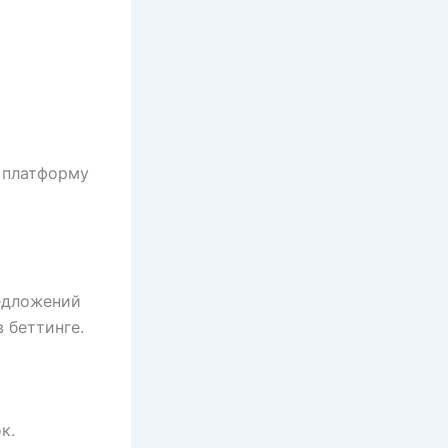
 платформу
едложений
 беттинге.
к.