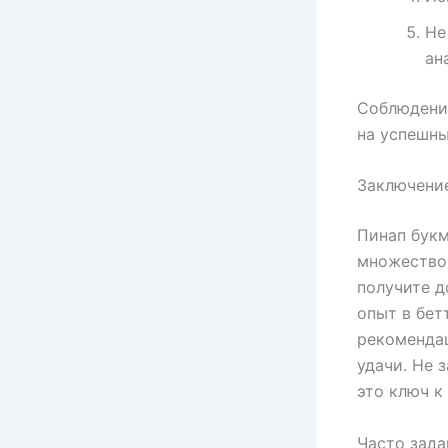
Не
ан
Соблюдение
на успешн
Заключени
Пинап букм
множеством
получите д
опыт в бет
рекомендац
удачи. Не 
это ключ к 
Часто зада