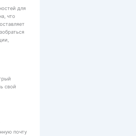
ностей для
а, что
доставляет
зобраться
ции,
стрый
ть свой
.
онную почту