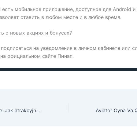
п есть мобильное приложение, доступное для Android и 
зволяет ставить в любом месте и в любое время.
ать о новых акциях и бонусах?
подписаться на уведомления в личном кабинете или сл
на официальном сайте Пинап.
Mostbet w Polsce: Jak atrakcyjne bonusy przyciągają graczy?