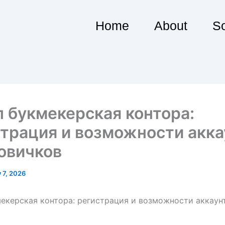
Home
About
So
 букмекерская контора:
трация и возможности акка
овичков
y 7, 2026
екерская контора: регистрация и возможности аккаун