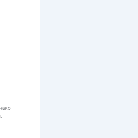
ь
нако
.